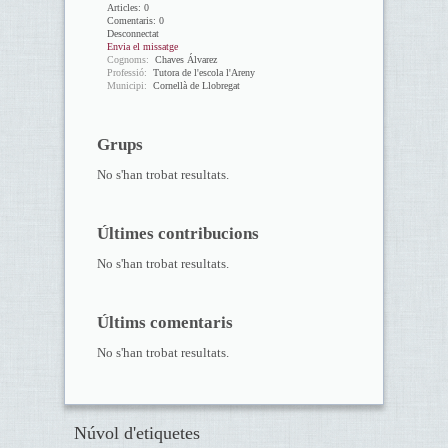
Articles:
0
Comentaris:
0
Desconnectat
Envia el missatge
Cognoms:
Chaves Álvarez
Professió:
Tutora de l'escola l'Areny
Municipi:
Cornellà de Llobregat
Grups
No s'han trobat resultats.
Últimes contribucions
No s'han trobat resultats.
Últims comentaris
No s'han trobat resultats.
Núvol d'etiquetes