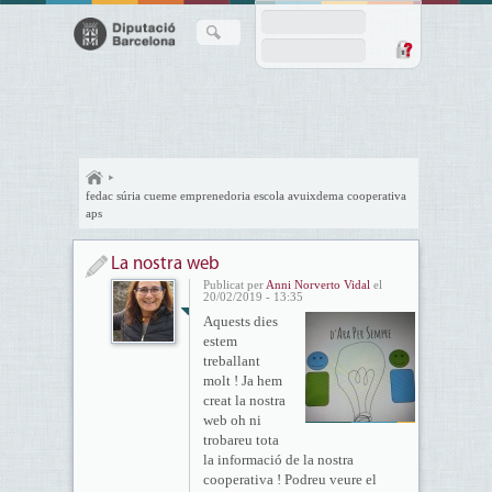
fedac súria cueme emprenedoria escola avuixdema cooperativa
aps
La nostra web
Publicat per
Anni Norverto Vidal
el
20/02/2019 - 13:35
Aquests dies
estem
treballant
molt ! Ja hem
creat la nostra
web oh ni
trobareu tota
la informació de la nostra
cooperativa ! Podreu veure el