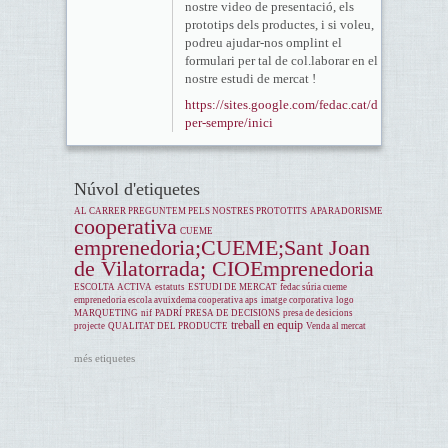
nostre video de presentació, els
prototips dels productes, i si voleu,
podreu ajudar-nos omplint el
formulari per tal de col.laborar en el
nostre estudi de mercat !
https://sites.google.com/fedac.cat/dara-
per-sempre/inici
Núvol d'etiquetes
AL CARRER PREGUNTEM PELS NOSTRES PROTOTITS
APARADORISME
cooperativa
CUEME
emprenedoria;CUEME;Sant Joan
de Vilatorrada; CIOEmprenedoria
ESCOLTA ACTIVA
estatuts
ESTUDI DE MERCAT
fedac súria cueme
emprenedoria escola avuixdema cooperativa aps
imatge corporativa
logo
MARQUETING
nif
PADRÍ
PRESA DE DECISIONS
presa de desicions
treball en equip
projecte
QUALITAT DEL PRODUCTE
Venda al mercat
més etiquetes