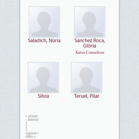
Saladich, Núria
Sánchez Roca,
Glòria
​Xarxa Consultors
Silvia
Teruel, Pilar
« primer
‹ anterior
1
2
3
següent ›
últim »