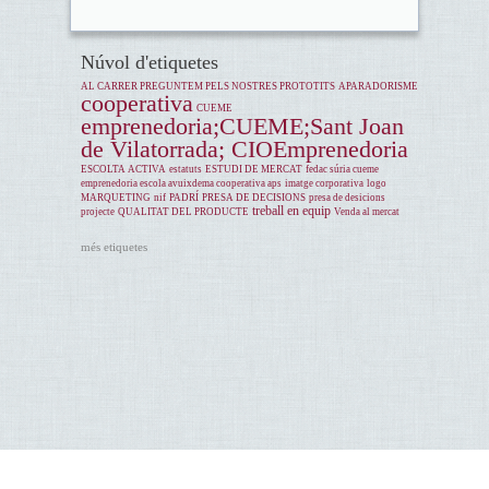
Núvol d'etiquetes
AL CARRER PREGUNTEM PELS NOSTRES PROTOTITS
APARADORISME
cooperativa
CUEME
emprenedoria;CUEME;Sant Joan
de Vilatorrada; CIOEmprenedoria
ESCOLTA ACTIVA
estatuts
ESTUDI DE MERCAT
fedac súria cueme
emprenedoria escola avuixdema cooperativa aps
imatge corporativa
logo
MARQUETING
nif
PADRÍ
PRESA DE DECISIONS
presa de desicions
treball en equip
projecte
QUALITAT DEL PRODUCTE
Venda al mercat
més etiquetes
Avís legal
comunitat-virtual-cueme